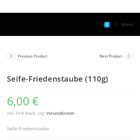
Menü
0
Previous Product
Next Product
Seife-Friedenstaube (110g)
6,00
€
inkl. 19 % MwSt.
zzgl.
Versandkosten
Seife-Friedenstaube