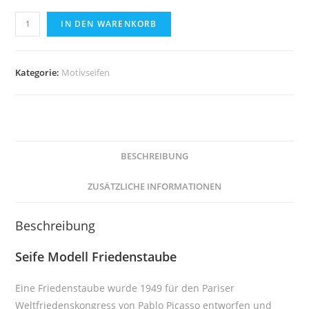
Seife-
IN DEN WARENKORB
Friedenstaube
(110g)
Menge
Kategorie:
Motivseifen
BESCHREIBUNG
ZUSÄTZLICHE INFORMATIONEN
Beschreibung
Seife Modell Friedenstaube
Eine Friedenstaube wurde 1949 für den Pariser
Weltfriedenskongress von Pablo Picasso entworfen und