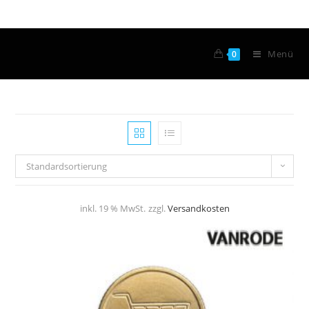
Menü
0
Standardsortierung
inkl. 19 % MwSt.
zzgl.
Versandkosten